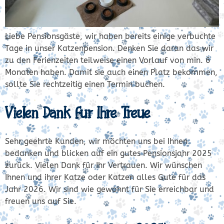
Liebe Pensionsgäste, wir haben bereits einige verbuchte
Tage in unser Katzenpension. Denken Sie daran das wir
zu den Ferienzeiten teilweise einen Vorlauf von min. 6
Monaten haben. Damit sie auch einen Platz bekommen,
sollte Sie rechtzeitig einen Termin buchen.
Vielen Dank für Ihre Treue
Sehr geehrte Kunden, wir möchten uns bei Ihnen
bedanken und blicken auf ein gutes Pensionsjahr 2025
zurück. Vielen Dank für Ihr Vertrauen. Wir wünschen
Ihnen und ihrer Katze oder Katzen alles Gute für das
Jahr 2026. Wir sind wie gewohnt für Sie erreichbar und
freuen uns auf Sie.